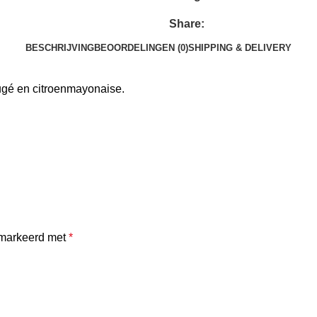
Share:
BESCHRIJVING
BEOORDELINGEN (0)
SHIPPING & DELIVERY
augé en citroenmayonaise.
emarkeerd met
*