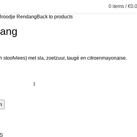
0
items
/
€
0.
Broodje Rendang
Back to products
dang
 stoofvlees) met sla, zoetzuur, taugé en citroenmayonaise.
n
S