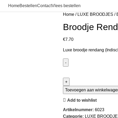
Home
Bestellen
Contact
Vlees bestellen
Home
LUXE BROODJES
Broodje Ren
€
7.70
Luxe broodje rendang (Indisch
Toevoegen aan winkelwage
Add to wishlist
Artikelnummer:
6023
Categorie:
LUXE BROODJE